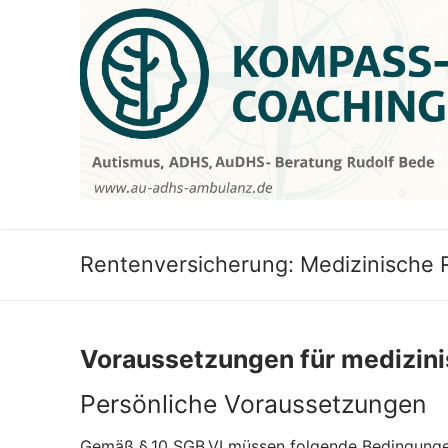
Zum
Inhalt
springen
Rentenversicherung: Medizinische R
Voraussetzungen für medizini
Persönliche Voraussetzungen
Gemäß § 10 SGB VI müssen folgende Bedingungen 